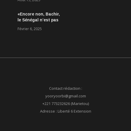
Aucun accord
conclu, mais des
«Encore non, Bachir,
discussions jugées
le Sénégal n’est pas
très encourageantes
né le 24 mars 2024 !»
Février 6, 2025
Contact rédaction :
yooryoorbi@gmail.com
+221 773232626 (Marietou)
Adresse : Liberté 6 Extension