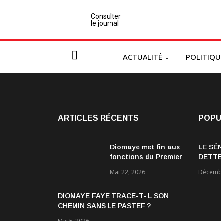
Consulter
le journal
ACTUALITÉ
POLITIQU
ARTICLES RÉCENTS
POPU
Diomaye met fin aux
LE SÉ
fonctions du Premier
DETTE
ministre Ousmane
ÉCON
Mai 22, 2026
Décembr
Sonko et du
gouvernement
DIOMAYE FAYE TRACE-T-IL SON
CHEMIN SANS LE PASTEF ?
Mai 5, 2026