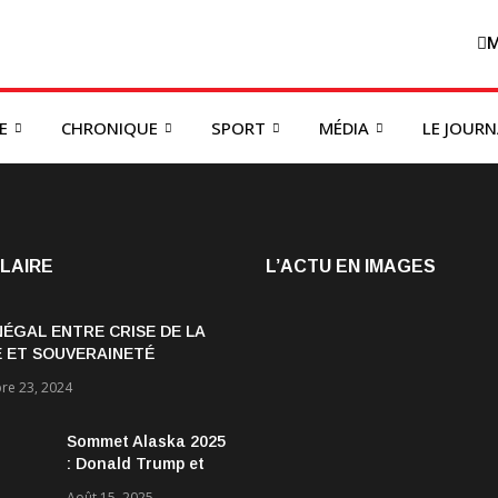
M
E
CHRONIQUE
SPORT
MÉDIA
LE JOUR
LAIRE
L’ACTU EN IMAGES
NÉGAL ENTRE CRISE DE LA
 ET SOUVERAINETÉ
OMIQUE
e 23, 2024
Sommet Alaska 2025
: Donald Trump et
Vladimir Poutine :
Août 15, 2025