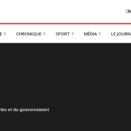
M
E
CHRONIQUE
SPORT
MÉDIA
LE JOUR
onko et du gouvernement