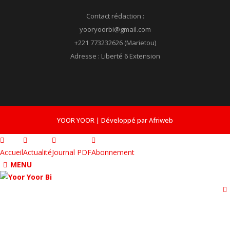
Contact rédaction :
yooryoorbi@gmail.com
+221 773232626 (Marietou)
Adresse : Liberté 6 Extension
YOOR YOOR | Développé par Afriweb
Accueil
Actualité
Journal PDF
Abonnement
MENU