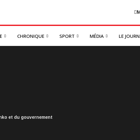
M
E
CHRONIQUE
SPORT
MÉDIA
LE JOUR
onko et du gouvernement