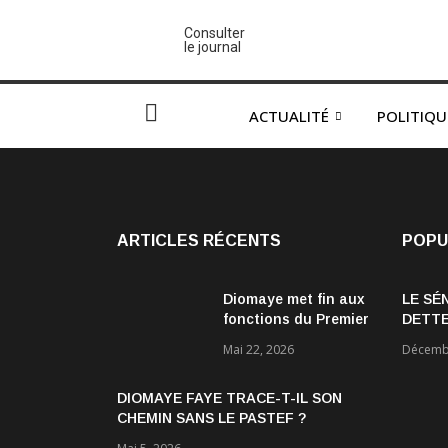
Consulter
le journal
ACTUALITÉ
POLITIQU
ARTICLES RÉCENTS
POPU
Diomaye met fin aux
LE SÉ
fonctions du Premier
DETTE
ministre Ousmane
ÉCON
Mai 22, 2026
Décembr
Sonko et du
gouvernement
DIOMAYE FAYE TRACE-T-IL SON
CHEMIN SANS LE PASTEF ?