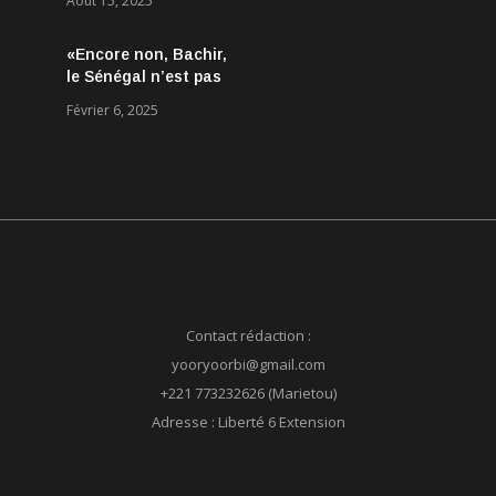
Août 15, 2025
Aucun accord
conclu, mais des
«Encore non, Bachir,
discussions jugées
le Sénégal n’est pas
très encourageantes
né le 24 mars 2024 !»
Février 6, 2025
Contact rédaction :
yooryoorbi@gmail.com
+221 773232626 (Marietou)
Adresse : Liberté 6 Extension