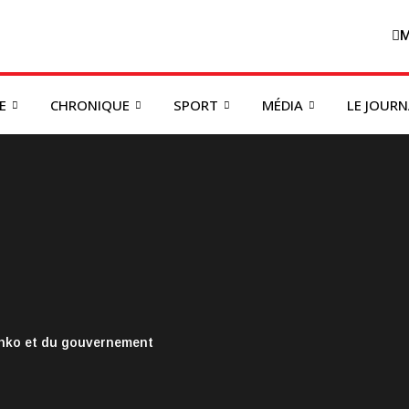
M
E
CHRONIQUE
SPORT
MÉDIA
LE JOUR
onko et du gouvernement