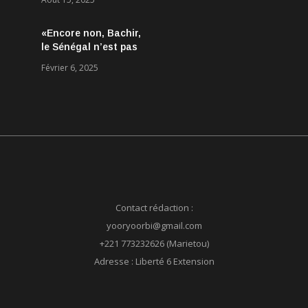
Aucun accord
conclu, mais des
«Encore non, Bachir,
discussions jugées
le Sénégal n’est pas
très encourageantes
né le 24 mars 2024 !»
Février 6, 2025
Contact rédaction :
yooryoorbi@gmail.com
+221 773232626 (Marietou)
Adresse : Liberté 6 Extension