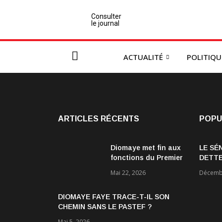
Consulter
le journal
ACTUALITÉ
POLITIQU
ARTICLES RÉCENTS
POPU
Diomaye met fin aux
LE SÉ
fonctions du Premier
DETTE
ministre Ousmane
ÉCON
Mai 22, 2026
Décembr
Sonko et du
gouvernement
DIOMAYE FAYE TRACE-T-IL SON
CHEMIN SANS LE PASTEF ?
Mai 5, 2026