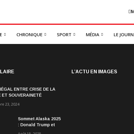
M
E
CHRONIQUE
SPORT
MÉDIA
LE JOUR
LAIRE
L’ACTU EN IMAGES
NÉGAL ENTRE CRISE DE LA
 ET SOUVERAINETÉ
OMIQUE
e 23, 2024
Sommet Alaska 2025
: Donald Trump et
Vladimir Poutine :
Août 15, 2025