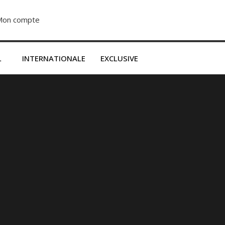
Mon compte
S’abonner dès 2500F
L
INTERNATIONALE
EXCLUSIVE