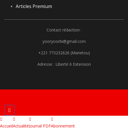
Articles Premium
Contact rédaction :
yooryoorbi@gmail.com
+221 773232626 (Marietou)
Adresse : Liberté 6 Extension
YOOR YOOR | Développé par Afriweb
Accueil
Actualité
Journal PDF
Abonnement