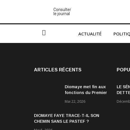
Consulter
le journal
ACTUALITÉ
POLITI
ARTICLES RÉCENTS
POPU
Diomaye met fin aux
LE SÉ
fonctions du Premier
DETTE
ministre Ousmane
ÉCON
Mai 22, 2026
Décembr
Sonko et du
gouvernement
DIOMAYE FAYE TRACE-T-IL SON
CHEMIN SANS LE PASTEF ?