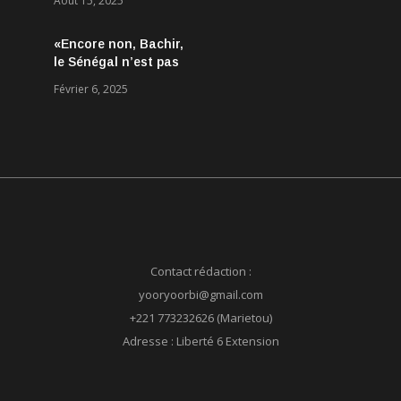
Août 15, 2025
Aucun accord
conclu, mais des
«Encore non, Bachir,
discussions jugées
le Sénégal n’est pas
très encourageantes
né le 24 mars 2024 !»
Février 6, 2025
Contact rédaction :
yooryoorbi@gmail.com
+221 773232626 (Marietou)
Adresse : Liberté 6 Extension