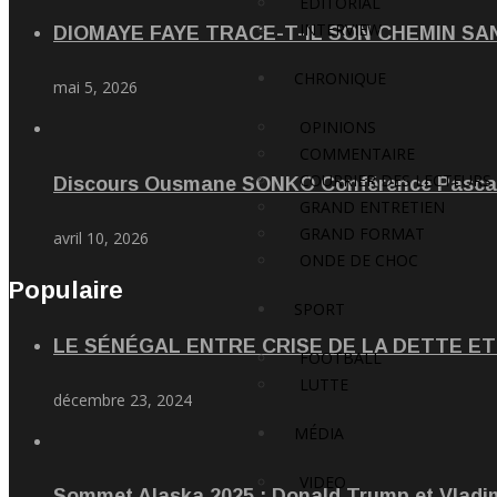
EDITORIAL
INTERVIEW
DIOMAYE FAYE TRACE-T-IL SON CHEMIN SA
CHRONIQUE
mai 5, 2026
OPINIONS
COMMENTAIRE
COURRIER DES LECTEURS
Discours Ousmane SONKO Conférence Pascal
GRAND ENTRETIEN
GRAND FORMAT
avril 10, 2026
ONDE DE CHOC
Populaire
SPORT
LE SÉNÉGAL ENTRE CRISE DE LA DETTE 
FOOTBALL
LUTTE
décembre 23, 2024
MÉDIA
VIDEO
Sommet Alaska 2025 : Donald Trump et Vladim