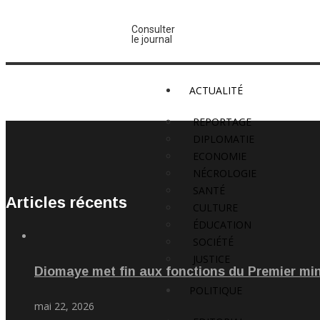
Consulter
le journal
ACTUALITÉ
REPORTAGE
DIPLOMATIE
ECONOMIE
NÉCROLOGIE
SANTÉ
Articles récents
CULTURE
ÉDUCATION
SOCIÉTÉ
JUSTICE
Diomaye met fin aux fonctions du Premier m
POLITIQUE
mai 22, 2026