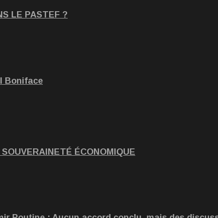
NS LE PASTEF ?
 Boniface
ET SOUVERAINETÉ ÉCONOMIQUE
ir Poutine : Aucun accord conclu, mais des discus