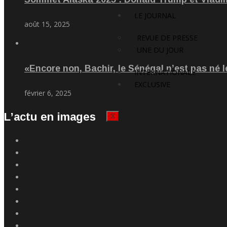
LE JOURNAL
août 15, 2025
REVUE DE PRESSE
UNE DU JOUR
«Encore non, Bachir, le Sénégal n’est pas né l
INTERNATIONALE
EXCLUSIVE
février 6, 2025
L’actu en images
X