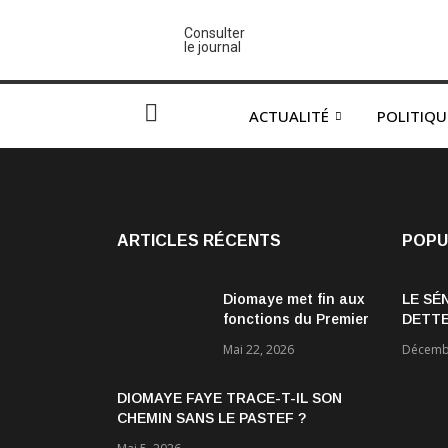
Consulter
le journal
ACTUALITÉ
POLITIQU
ARTICLES RÉCENTS
POPU
Diomaye met fin aux
LE SÉ
fonctions du Premier
DETTE
ministre Ousmane
ÉCON
Mai 22, 2026
Décembr
Sonko et du
gouvernement
DIOMAYE FAYE TRACE-T-IL SON
CHEMIN SANS LE PASTEF ?