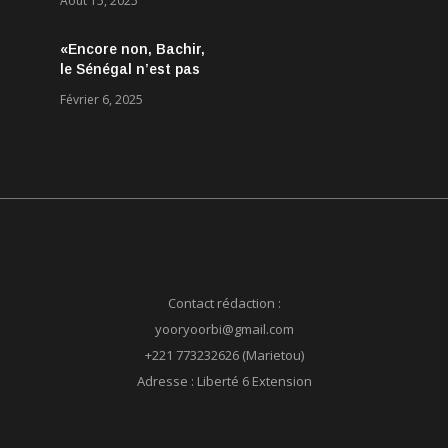
Août 15, 2025
Aucun accord
conclu, mais des
«Encore non, Bachir,
discussions jugées
le Sénégal n’est pas
très encourageantes
né le 24 mars 2024 !»
Février 6, 2025
Contact rédaction :
yooryoorbi@gmail.com
+221 773232626 (Marietou)
Adresse : Liberté 6 Extension