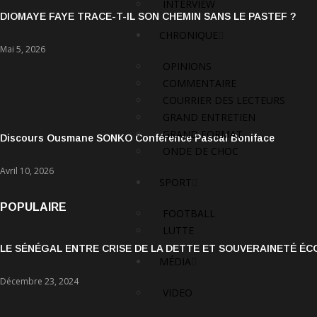
INTERVIEW
DIOMAYE FAYE TRACE-T-IL SON CHEMIN SANS LE PASTEF ?
CHRONIQUE
Mai 5, 2026
OPINIONS
COMMENTAIRE
COURRIER DES LECTEURS
GRAND ENTRETIEN
GRAND FORMAT
Discours Ousmane SONKO Conférence Pascal Boniface
ONDE DE CHOC
Avril 10, 2026
SPORT
POPULAIRE
FOOTBALL
LUTTE
LE SÉNÉGAL ENTRE CRISE DE LA DETTE ET SOUVERAINETÉ É
MÉDIA
Décembre 23, 2024
VIDEO