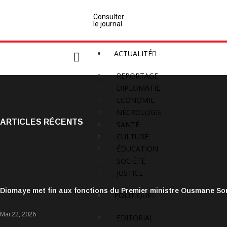
Consulter
le journal
ACTUALITÉ
REPORTAGE
DIPLOMATIE
ECONOMIE
NÉCROLOGIE
ARTICLES RÉCENTS
SANTÉ
CULTURE
ÉDUCATION
SOCIÉTÉ
JUSTICE
Diomaye met fin aux fonctions du Premier ministre Ousmane S
POLITIQUE
Mai 22, 2026
EDITORIAL