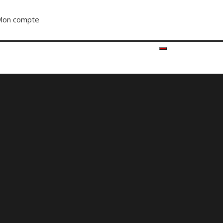
Mon compte
S’abonner dès 2500F