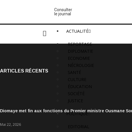
Consulter
le journal
ACTUALITÉ
REPORTAGE
DIPLOMATIE
ECONOMIE
NÉCROLOGIE
ARTICLES RÉCENTS
SANTÉ
CULTURE
ÉDUCATION
SOCIÉTÉ
JUSTICE
Diomaye met fin aux fonctions du Premier ministre Ousmane S
POLITIQUE
Mai 22, 2026
EDITORIAL