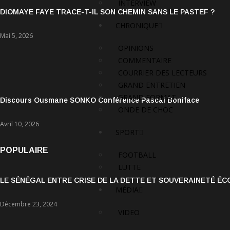
INTERVIEW
DIOMAYE FAYE TRACE-T-IL SON CHEMIN SANS LE PASTEF ?
CHRONIQUE
Mai 5, 2026
OPINIONS
COMMENTAIRE
COURRIER DES LECTEURS
GRAND ENTRETIEN
GRAND FORMAT
Discours Ousmane SONKO Conférence Pascal Boniface
ONDE DE CHOC
Avril 10, 2026
SPORT
POPULAIRE
FOOTBALL
LUTTE
LE SÉNÉGAL ENTRE CRISE DE LA DETTE ET SOUVERAINETÉ É
MÉDIA
Décembre 23, 2024
VIDEO