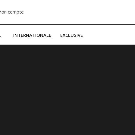
Mon compte
S’abonner dès 2500F
L
INTERNATIONALE
EXCLUSIVE