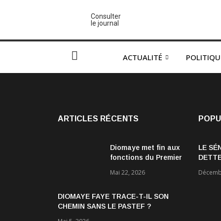
Consulter
le journal
ACTUALITÉ
POLITIQU
ARTICLES RÉCENTS
POPU
Diomaye met fin aux
LE SÉ
fonctions du Premier
DETTE
ministre Ousmane
ÉCON
Mai 22, 2026
Décembr
Sonko et du
gouvernement
DIOMAYE FAYE TRACE-T-IL SON
CHEMIN SANS LE PASTEF ?