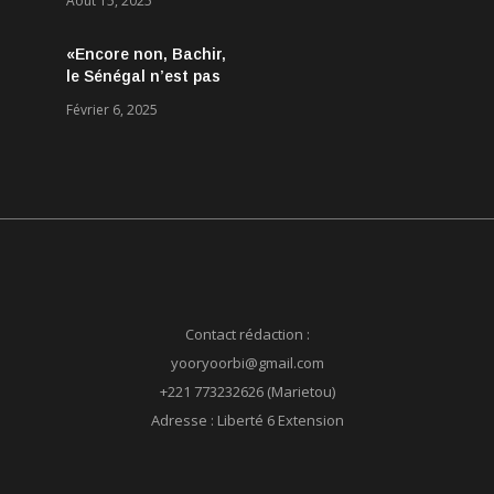
Août 15, 2025
Aucun accord
conclu, mais des
«Encore non, Bachir,
discussions jugées
le Sénégal n’est pas
très encourageantes
né le 24 mars 2024 !»
Février 6, 2025
Contact rédaction :
yooryoorbi@gmail.com
+221 773232626 (Marietou)
Adresse : Liberté 6 Extension