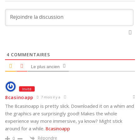
4
COMMENTAIRES
Le plus ancien
Invité
8casinoapp
7 mois il y a
The 8casinoapp is pretty slick. Downloaded it on a whim and
the graphics are surprisingly good! Makes the whole
experience way more immersive, ya know? Might stick
around for a while.
8casinoapp
Répondre
0