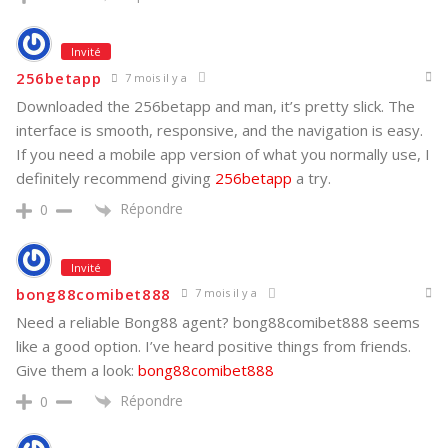
Invité
256betapp
7 mois il y a
Downloaded the 256betapp and man, it’s pretty slick. The
interface is smooth, responsive, and the navigation is easy.
If you need a mobile app version of what you normally use, I
definitely recommend giving
256betapp
a try.
Répondre
0
Invité
bong88comibet888
7 mois il y a
Need a reliable Bong88 agent? bong88comibet888 seems
like a good option. I’ve heard positive things from friends.
Give them a look:
bong88comibet888
Répondre
0