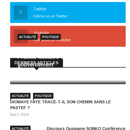
Twitter
Follow us on Twitter
Youtube
ACTUALITÉ
POLITIQUE
Follow us on Youtube
Diomaye met fin aux fonctions du
Premier ministre Ousmane Sonko et du
DERNIERS ARTICLES
gouvernement
Mai 22, 2026
ACTUALITÉ
POLITIQUE
DIOMAYE FAYE TRACE-T-IL SON CHEMIN SANS LE
PASTEF ?
Mai 5, 2026
Discours Ousmane SONKO Conférence
ACTUALITÉ