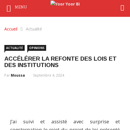
MENU
Accueil
Actualité
ACTUALITÉ
OPINIONS
ACCÉLÉRER LA REFONTE DES LOIS ET
DES INSTITUTIONS
Par
Moussa
Septembre 4, 2024
J’ai suivi et assisté avec surprise et
consternation le rejet du projet de loi présenté