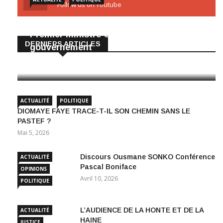
Follow us on Youtube
Diomaye met fin aux fonctions du
Premier ministre Ousmane Sonko et du
DERNIERS ARTICLES
gouvernement
Mai 22, 2026
ACTUALITÉ
POLITIQUE
DIOMAYE FAYE TRACE-T-IL SON CHEMIN SANS LE
PASTEF ?
Mai 5, 2026
Discours Ousmane SONKO Conférence
ACTUALITÉ
Pascal Boniface
OPINIONS
Avril 10, 2026
POLITIQUE
L’AUDIENCE DE LA HONTE ET DE LA
ACTUALITÉ
HAINE
JUSTICE