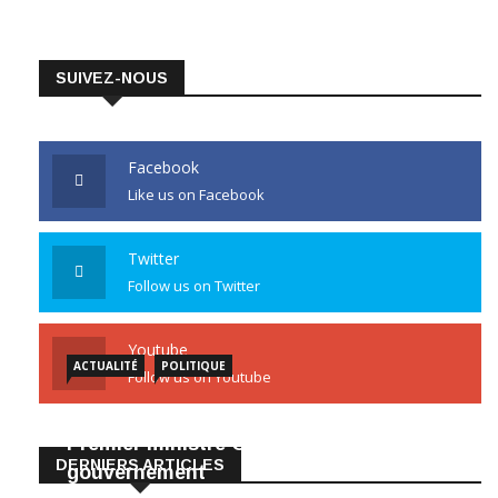
SUIVEZ-NOUS
Facebook
Like us on Facebook
Twitter
Follow us on Twitter
Youtube
ACTUALITÉ
POLITIQUE
Follow us on Youtube
Diomaye met fin aux fonctions du
Premier ministre Ousmane Sonko et du
DERNIERS ARTICLES
gouvernement