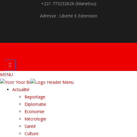
+221 773232626 (Marietou)
Adresse : Liberté 6 Extension
YOOR YOOR | Développé par Afriweb
MENU
Actualité
Reportage
Diplomatie
Economie
Nécrologie
Santé
Culture