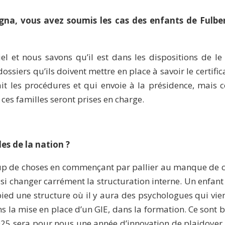
na, vous avez soumis les cas des enfants de Fulbert
 et nous savons qu’il est dans les dispositions de le
ssiers qu’ils doivent mettre en place à savoir le certific
it les procédures et qui envoie à la présidence, mais
 ces familles seront prises en charge.
les de la nation ?
up de choses en commençant par pallier au manque de com
i changer carrément la structuration interne. Un enfant c
 pied une structure où il y aura des psychologues qui vi
ns la mise en place d’un GIE, dans la formation. Ce sont
e 2025 sera pour nous une année d’innovation de plaidoye