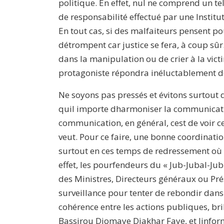
politique. En effet, nul ne comprend un t
de responsabilité effectué par une Instit
En tout cas, si des malfaiteurs pensent pou
détrompent car justice se fera, à coup sûr.
dans la manipulation ou de crier à la vict
protagoniste répondra inéluctablement de
Ne soyons pas pressés et évitons surtout d
quil importe dharmoniser la communicati
communication, en général, cest de voir ce 
veut. Pour ce faire, une bonne coordinati
surtout en ces temps de redressement où c
effet, les pourfendeurs du « Jub-Jubal-Jub
des Ministres, Directeurs généraux ou Pr
surveillance pour tenter de rebondir dans l
cohérence entre les actions publiques, b
Bassirou Diomaye Diakhar Faye, et linform