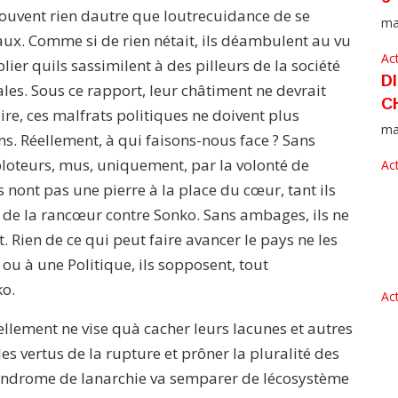
trouvent rien dautre que loutrecuidance de se
ma
ux. Comme si de rien nétait, ils déambulent au vu
Act
ier quils sassimilent à des pilleurs de la société
D
les. Sous ce rapport, leur châtiment ne devrait
C
ire, ces malfrats politiques ne doivent plus
ma
s. Réellement, à qui faisons-nous face ? Sans
loteurs, mus, uniquement, par la volonté de
Act
 nont pas une pierre à la place du cœur, tant ils
et de la rancœur contre Sonko. Sans ambages, ils ne
Rien de ce qui peut faire avancer le pays ne les
 ou à une Politique, ils sopposent, tout
o.
Act
uellement ne vise quà cacher leurs lacunes et autres
s vertus de la rupture et prôner la pluralité des
 syndrome de lanarchie va semparer de lécosystème