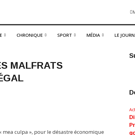
E
CHRONIQUE
SPORT
MÉDIA
LE JOUR
S
ES MALFRATS
NÉGAL
D
Act
Di
Pr
r « mea culpa », pour le désastre économique
g