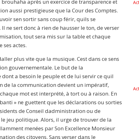
el brouhaha après un exercice de transparence et
Act
ution aussi prestigieuse que la Cour des Comptes.
voir sen sortir sans coup férir, quils se
 Il ne sert donc à rien de hausser le ton, de verser
imisation, tout sera mis sur la table et chaque
 ses actes.
aller plus vite que la musique. Cest dans ce sens
on gouvernementale. Le but de la
dont a besoin le peuple et de lui servir ce quil
on de la communication devient un impératif,
Act
haque mot est interprété, à tort ou à raison. En
banti » ne guettent que les déclarations ou sorties
ésidents de Conseil dadministration ou de
e jeu politique. Alors, il urge de trouver de la
rillamment menées par Son Excellence Monsieur
ation des citoyens. Sans verser dans le