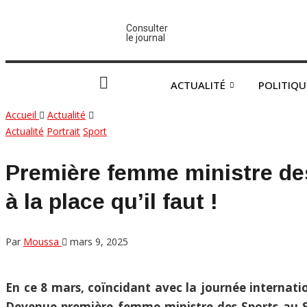
Consulter
le journal
ACTUALITÉ
POLITIQU
Accueil
Actualité
Actualité
Portrait
Sport
Première femme ministre des
à la place qu’il faut !
Par
Moussa
mars 9, 2025
En ce 8 mars, coïncidant avec la journée internati
Devenue première femme ministre des Sports au Sén