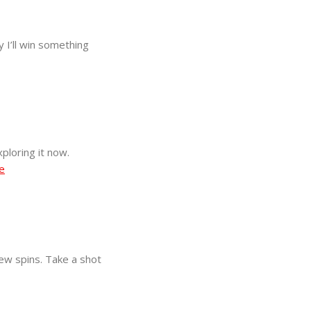
 I’ll win something
ploring it now.
e
 few spins. Take a shot