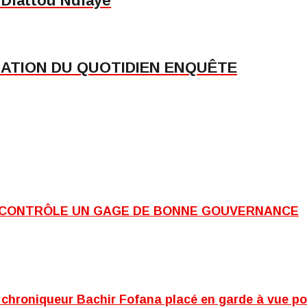
e Diattou Ndiaye
CATION DU QUOTIDIEN ENQUÊTE
 CONTRÔLE UN GAGE DE BONNE GOUVERNANCE
le chroniqueur Bachir Fofana placé en garde à vue p