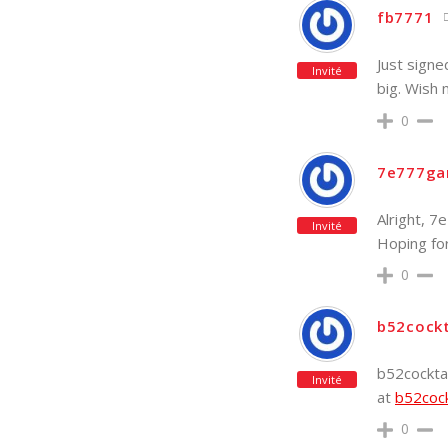
fb7771
Just signe
Invité
big. Wish 
0
7e777g
Alright, 7
Invité
Hoping fo
0
b52cockt
b52cocktai
Invité
at
b52cock
0