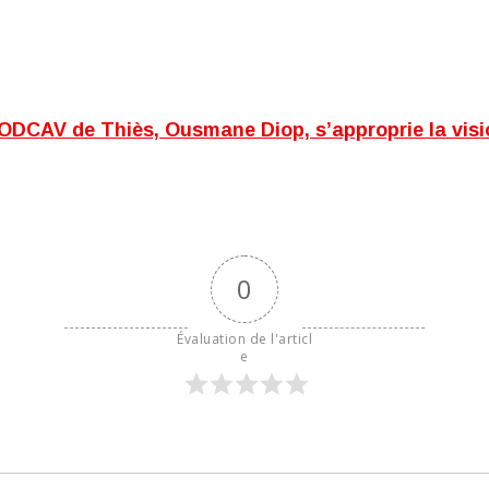
AV de Thiès, Ousmane Diop, s’approprie la vision
0
Évaluation de l'articl
e