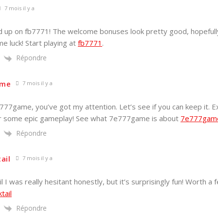
7 mois il y a
d up on fb7771! The welcome bonuses look pretty good, hopefully
me luck! Start playing at
fb7771
.
Répondre
ame
7 mois il y a
e777game, you’ve got my attention. Let’s see if you can keep it. Ex
r some epic gameplay! See what 7e777game is about
7e777gam
Répondre
ail
7 mois il y a
l I was really hesitant honestly, but it’s surprisingly fun! Worth a
tail
Répondre