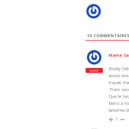
10
COMMENTAIRE
Mame Sa
Khady Dién
Invité
avons ense
travail, m
Franc suc
Que le Se
Merci à Yo
lanterne d
0