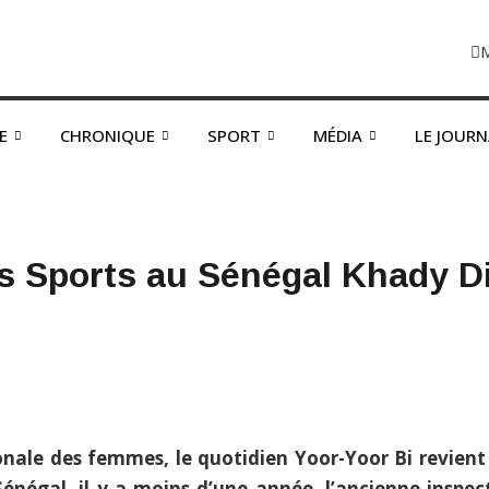
E
CHRONIQUE
SPORT
MÉDIA
LE JOUR
 Sports au Sénégal Khady Diè
onale des femmes, le quotidien Yoor-Yoor Bi revien
égal, il y a moins d’une année, l’ancienne inspect