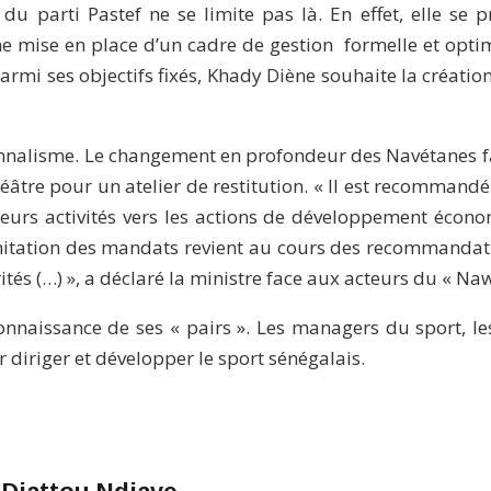
u parti Pastef ne se limite pas là. En effet, elle se pr
e mise en place d’un cadre de gestion formelle et optimi
Parmi ses objectifs fixés, Khady Diène souhaite la créatio
onnalisme. Le changement en profondeur des Navétanes fa
éâtre pour un atelier de restitution. « Il est recomma
leurs activités vers les actions de développement économ
 limitation des mandats revient au cours des recommandat
és (…) », a déclaré la ministre face aux acteurs du « Na
naissance de ses « pairs ». Les managers du sport, les
r diriger et développer le sport sénégalais.