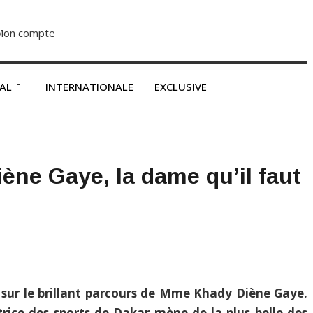
Mon compte
S’abonner dès 2500F
NAL
INTERNATIONALE
EXCLUSIVE
ne Gaye, la dame qu’il faut
t sur le brillant parcours de Mme Khady Diène Gaye.
rice des sports de Dakar mène de la plus belle des