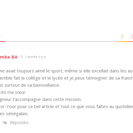
S
mba BA
1 année il y a
e avait toujours aimé le sport, même si elle excellait dans les au
mble fait le collège et le lycée et je peux témoigner de sa franc
ais surtout de sa bienveillance.
cès ma sœur.
igneur t’accompagne dans cette mission.
or-Yoor pour ce bel article et tout ce que vous faîtes au quotidien
es sénégalais.
Répondre