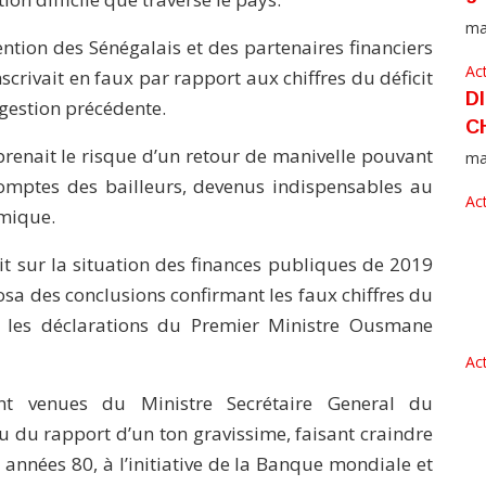
ma
tention des Sénégalais et des partenaires financiers
Act
inscrivait en faux par rapport aux chiffres du déficit
D
gestion précédente.
C
prenait le risque d’un retour de manivelle pouvant
ma
comptes des bailleurs, devenus indispensables au
Act
mique.
dit sur la situation des finances publiques de 2019
osa des conclusions confirmant les faux chiffres du
i les déclarations du Premier Ministre Ousmane
Act
sont venues du Ministre Secrétaire General du
du rapport d’un ton gravissime, faisant craindre
 années 80, à l’initiative de la Banque mondiale et