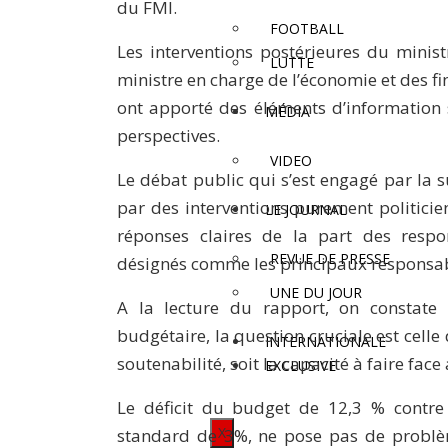
du FMI.
FOOTBALL
Les interventions postérieures du minis
LUTTE
ministre en charge de l’économie et des fin
ont apporté des éléments d’information 
MÉDIA
perspectives.
VIDEO
Le débat public qui s’est engagé par la sui
par des interventions purement politicie
LE JOURNAL
réponses claires de la part des respon
REVUE DE PRESSE
désignés comme les principaux respons
UNE DU JOUR
A la lecture du rapport, on constate q
budgétaire, la question cruciale est celle
INTERNATIONALE
soutenabilité, soit la capacité à faire fac
EXCLUSIVE
Le déficit du budget de 12,3 % contre
X
standard de 3%, ne pose pas de problème e