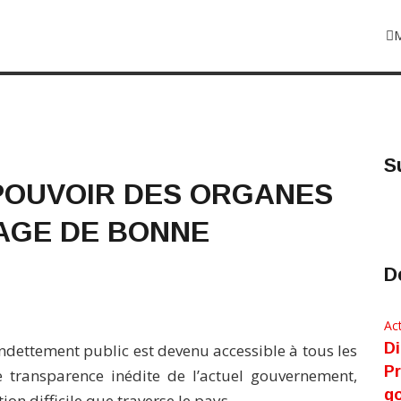
S
POUVOIR DES ORGANES
AGE DE BONNE
D
Act
Di
ndettement public est devenu accessible à tous les
Pr
e transparence inédite de l’actuel gouvernement,
g
on difficile que traverse le pays.