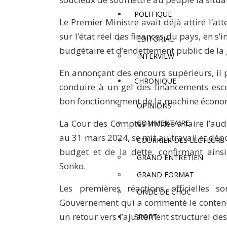
POLITIQUE
Le Premier Ministre avait déjà attiré l’at
sur l’état réel des finances du pays, en s’
EDITORIAL
budgétaire et d’endettement public de la 
INTERVIEW
En annonçant des encours supérieurs, il 
CHRONIQUE
conduire à un gel des financements es
bon fonctionnement de la machine écono
OPINIONS
La Cour des Comptes invitée à faire l’au
COMMENTAIRE
au 31 mars 2024, se mit au travail et dép
COURRIER DES LECTEURS
budget et de la dette, confirmant ains
GRAND ENTRETIEN
Sonko.
GRAND FORMAT
Les premières réactions officielles 
ONDE DE CHOC
Gouvernement qui a commenté le contenu 
un retour vers l’ajustement structurel des
SPORT