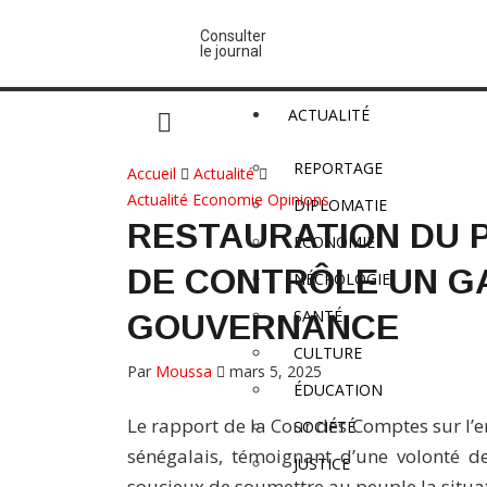
Consulter
le journal
ACTUALITÉ
REPORTAGE
Accueil
Actualité
Actualité
Economie
Opinions
DIPLOMATIE
RESTAURATION DU 
ECONOMIE
DE CONTRÔLE UN G
NÉCROLOGIE
SANTÉ
GOUVERNANCE
CULTURE
Par
Moussa
mars 5, 2025
ÉDUCATION
Le rapport de la Cour des Comptes sur l’e
SOCIÉTÉ
sénégalais, témoignant d’une volonté d
JUSTICE
soucieux de soumettre au peuple la situati